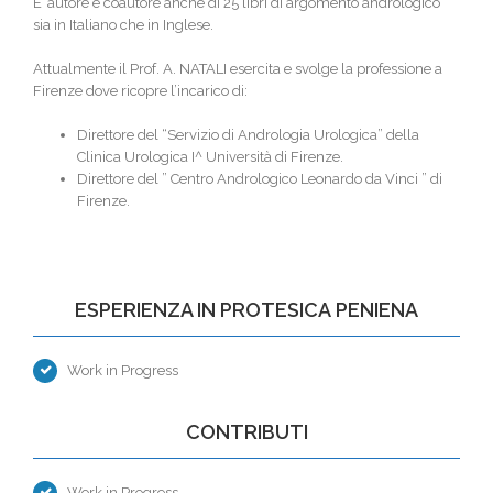
E’ autore e coautore anche di 25 libri di argomento andrologico
sia in Italiano che in Inglese.
Attualmente il Prof. A. NATALI esercita e svolge la professione a
Firenze dove ricopre l’incarico di:
Direttore del “Servizio di Andrologia Urologica” della
Clinica Urologica I^ Università di Firenze.
Direttore del ” Centro Andrologico Leonardo da Vinci ” di
Firenze.
ESPERIENZA IN PROTESICA PENIENA
Work in Progress
CONTRIBUTI
Work in Progress