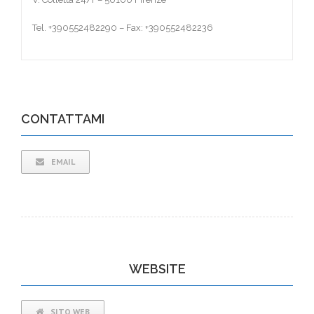
Tel. +390552482290 – Fax: +390552482236
CONTATTAMI
EMAIL
WEBSITE
SITO WEB